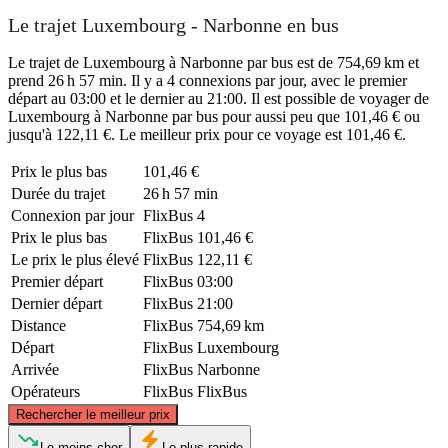
Le trajet Luxembourg - Narbonne en bus
Le trajet de Luxembourg à Narbonne par bus est de 754,69 km et
prend 26 h 57 min. Il y a 4 connexions par jour, avec le premier
départ au 03:00 et le dernier au 21:00. Il est possible de voyager de
Luxembourg à Narbonne par bus pour aussi peu que 101,46 € ou
jusqu'à 122,11 €. Le meilleur prix pour ce voyage est 101,46 €.
Prix ​​le plus bas
101,46 €
Durée du trajet
26 h 57 min
Connexion par jour
FlixBus
4
Prix ​​le plus bas
FlixBus
101,46 €
Le prix le plus élevé
FlixBus
122,11 €
Premier départ
FlixBus
03:00
Dernier départ
FlixBus
21:00
Distance
FlixBus
754,69 km
Départ
FlixBus
Luxembourg
Arrivée
FlixBus
Narbonne
Opérateurs
FlixBus
FlixBus
©
CARTO
, ©
OpenStreetMap
contributors
Rechercher le meilleur prix
Luxembourg
Le moins cher
Le plus rapide