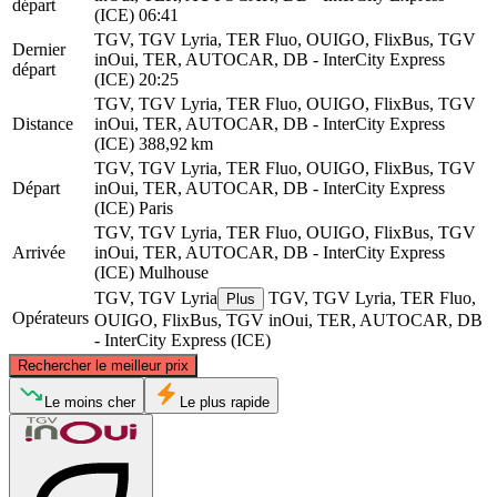
départ
(ICE)
06:41
TGV, TGV Lyria, TER Fluo, OUIGO, FlixBus, TGV
Dernier
inOui, TER, AUTOCAR, DB - InterCity Express
départ
(ICE)
20:25
TGV, TGV Lyria, TER Fluo, OUIGO, FlixBus, TGV
Distance
inOui, TER, AUTOCAR, DB - InterCity Express
(ICE)
388,92 km
TGV, TGV Lyria, TER Fluo, OUIGO, FlixBus, TGV
Départ
inOui, TER, AUTOCAR, DB - InterCity Express
(ICE)
Paris
TGV, TGV Lyria, TER Fluo, OUIGO, FlixBus, TGV
Arrivée
inOui, TER, AUTOCAR, DB - InterCity Express
(ICE)
Mulhouse
TGV, TGV Lyria
TGV, TGV Lyria, TER Fluo,
Plus
Opérateurs
OUIGO, FlixBus, TGV inOui, TER, AUTOCAR, DB
- InterCity Express (ICE)
©
CARTO
, ©
OpenStreetMap
contributors
Rechercher le meilleur prix
Le moins cher
Le plus rapide
Paris