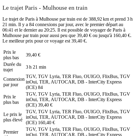
Le trajet Paris - Mulhouse en train
Le trajet de Paris à Mulhouse par train est de 388,92 km et prend 3 h
21 min. Il y a 84 connexions par jour, avec le premier départ au
06:41 et le dernier au 20:25. Il est possible de voyager de Paris à
Mulhouse par train pour aussi peu que 39,40 € ou jusqu'à 160,40 €.
Le meilleur prix pour ce voyage est 39,40 €.
Prix ​​le
39,40 €
plus bas
Durée du
3 h 21 min
trajet
TGV, TGV Lyria, TER Fluo, OUIGO, FlixBus, TGV
Connexion
inOui, TER, AUTOCAR, DB - InterCity Express
par jour
(ICE)
84
TGV, TGV Lyria, TER Fluo, OUIGO, FlixBus, TGV
Prix ​​le
inOui, TER, AUTOCAR, DB - InterCity Express
plus bas
(ICE)
39,40 €
TGV, TGV Lyria, TER Fluo, OUIGO, FlixBus, TGV
Le prix le
inOui, TER, AUTOCAR, DB - InterCity Express
plus élevé
(ICE)
160,40 €
TGV, TGV Lyria, TER Fluo, OUIGO, FlixBus, TGV
Premier
inOui, TER, AUTOCAR, DB - InterCity Express